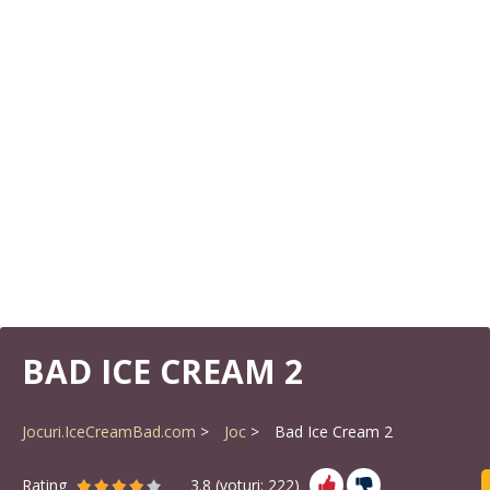
BAD ICE CREAM 2
Jocuri.IceCreamBad.com
Joc
Bad Ice Cream 2
Rating
3.8
(voturi:
222
)