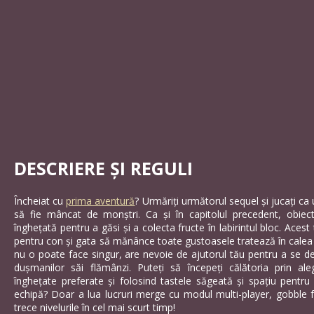
DESCRIERE ȘI REGULI
Încheiat cu
prima aventură
? Urmăriți următorul sequel și jucați ca
să fie mâncat de monștri. Ca și în capitolul precedent, obiect
înghețată pentru a găsi și a colecta fructe în labirintul bloc. Acest
pentru con și gata să mănânce toate gustoasele tratează în calea l
nu o poate face singur, are nevoie de ajutorul tău pentru a se d
dușmanilor săi flămânzi. Puteți să începeți călătoria prin al
înghețate preferate și folosind tastele săgeată și spațiu pentru 
echipă? Doar a lua lucruri merge cu modul multi-player, gobble f
trece nivelurile în cel mai scurt timp!