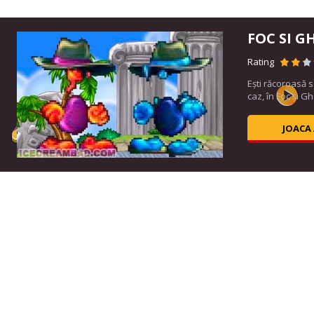
FOC SI G
Rating
Ești răcoroasă 
caz, în Foc și Ghe
JOACA